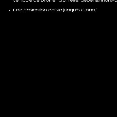
véhicule de profiter d’un effet déperlant long
Une protection active jusqu’à 8 ans !