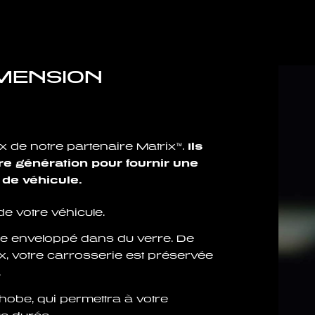
IMENSION
x de notre partenaire Matrix™.
Ils
re génération pour fournir une
 de véhicule.
e votre véhicule.
cule enveloppé dans du verre. De
ix, votre carrosserie est préservée
.
phobe, qui permettra à votre