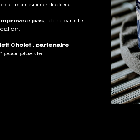
randement son entretien.
s’improvise pas
, et demande
cation.
ett Cholet , partenaire
™
pour plus de